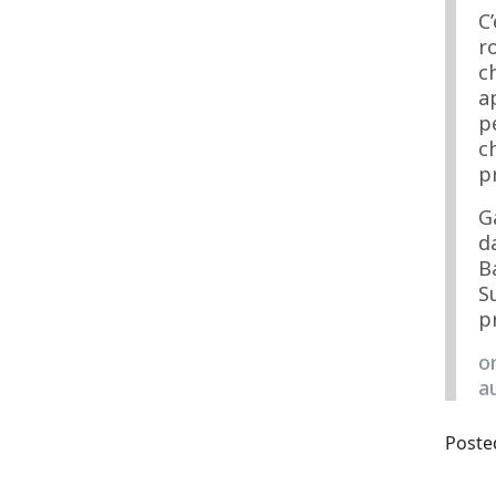
C
r
c
a
p
c
p
G
d
B
S
p
o
a
Poste