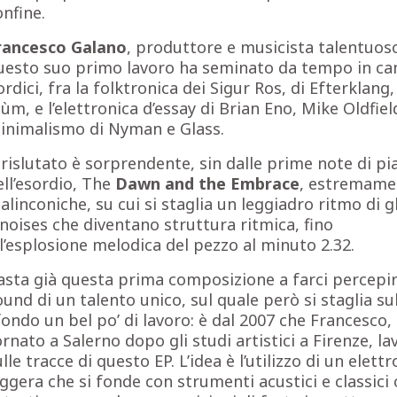
onfine.
rancesco Galano
, produttore e musicista talentuos
uesto suo primo lavoro ha seminato da tempo in c
ordici, fra la folktronica dei Sigur Ros, di Efterklang,
ùm, e l’elettronica d’essay di Brian Eno, Mike Oldfield
inimalismo di Nyman e Glass.
l rislutato è sorprendente, sin dalle prime note di pi
ell’esordio, The
Dawn and the Embrace
, estremame
alinconiche, su cui si staglia un leggiadro ritmo di g
 noises che diventano struttura ritmica, fino
ll’esplosione melodica del pezzo al minuto 2.32.
asta già questa prima composizione a farci percepire
ound di un talento unico, sul quale però si staglia su
fondo un bel po’ di lavoro: è dal 2007 che Francesco,
ornato a Salerno dopo gli studi artistici a Firenze, la
lle tracce di questo EP. L’idea è l’utilizzo di un elett
eggera che si fonde con strumenti acustici e classic