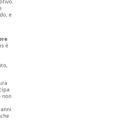
otivo.
e
do, e
ere
os è
to,
ura
cipa
o non
 anni
nche