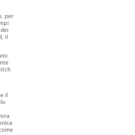
o, per
ampi
 dei
, il
ano
nte
litch
 il
llo
vora
ronica
i come