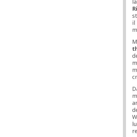
l
R
s
i
m
M
t
de
m
m
c
D
m
a
d
W
l
r