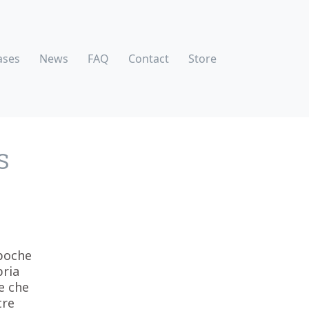
ases
News
FAQ
Contact
Store
S
 poche
pria
e che
tre