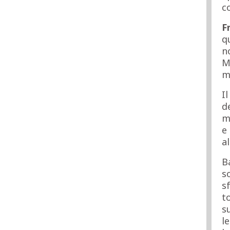
c
F
q
n
M
m
I
d
m
e
a
B
s
s
t
su
l