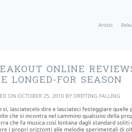
Artists
Rele
EAKOUT ONLINE REVIEW
E LONGED-FOR SEASON
TED ON
OCTOBER 25, 2010
BY
DRIFTING FALLING
h sì, lasciatecelo dire e lasciateci festeggiare quelle
olte che si incontra nel cammino qualcuno della pro
erra che fa musica così lontana dagli standard soliti 
pre i propri orizzonti alle melodie sperimentali di ol