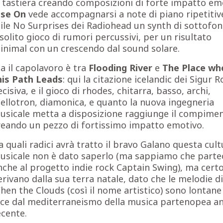
a tastiera creando composizioni di forte impatto em
ise On
vede accompagnarsi a note di piano ripetitiv
tile No Surprises dei Radiohead un synth di sottofon
l solito gioco di rumori percussivi, per un risultato
inimal con un crescendo dal sound solare.
a il capolavoro è tra
Flooding River
e
The Place wh
his Path Leads
: qui la citazione icelandic dei Sigur R
cisiva, e il gioco di rhodes, chitarra, basso, archi,
ellotron, diamonica, e quanto la nuova ingegneria
usicale metta a disposizione raggiunge il compimen
reando un pezzo di fortissimo impatto emotivo.
a quali radici avrà tratto il bravo Galano questa cult
usicale non è dato saperlo (ma sappiamo che parte
nche al progetto indie rock Captain Swing), ma cert
erivano dalla sua terra natale, dato che le melodie di
hen the Clouds (così il nome artistico) sono lontane
uce dal mediterraneismo della musica partenopea a
ecente.