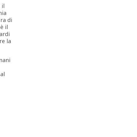
il
nia
ra di
 il
ardi
re la
mani
al