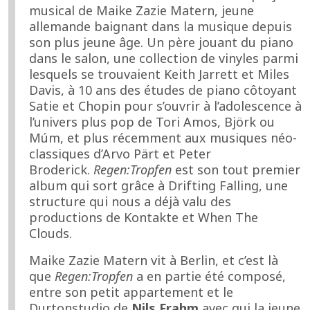
musical de Maike Zazie Matern, jeune
allemande baignant dans la musique depuis
son plus jeune âge. Un père jouant du piano
dans le salon, une collection de vinyles parmi
lesquels se trouvaient Keith Jarrett et Miles
Davis, à 10 ans des études de piano côtoyant
Satie et Chopin pour s’ouvrir à l’adolescence à
l’univers plus pop de Tori Amos, Björk ou
Múm, et plus récemment aux musiques néo-
classiques d’Arvo Pärt et Peter
Broderick.
Regen:Tropfen
est son tout premier
album qui sort grâce à Drifting Falling, une
structure qui nous a déjà valu des
productions de Kontakte et When The
Clouds.
Maike Zazie Matern vit à Berlin, et c’est là
que
Regen:Tropfen
a en partie été composé,
entre son petit appartement et le
Durtonstudio de
Nils Frahm
avec qui la jeune